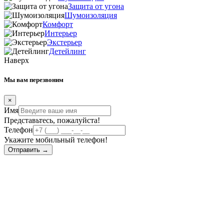
Защита от угона
Шумоизоляция
Комфорт
Интерьер
Экстерьер
Детейлинг
Наверх
Мы вам перезвоним
×
Имя
Представьтесь, пожалуйста!
Телефон
Укажите мобильный телефон!
Отправить →